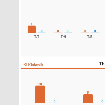
1
0
0
0
0
0
T/T
T/H
T/B
Th
KI Klaksvik
10
5
0
0