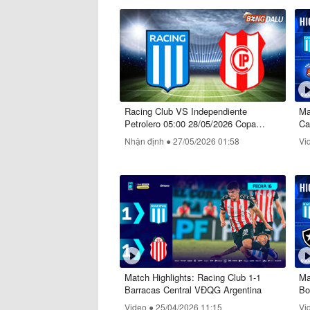
Racing Club VS Independiente
Ma
Petrolero 05:00 28/05/2026 Copa
Ca
Sudamericana
Nhận định ●
27/05/2026 01:58
Vi
Match Highlights: Racing Club 1-1
Ma
Barracas Central VĐQG Argentina
Bo
Video ●
25/04/2026 11:15
Vi