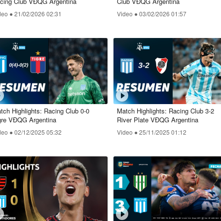
cing Club VĐQG Argentina
Club VĐQG Argentina
deo ●
21/02/2026 02:31
Video ●
03/02/2026 01:57
tch Highlights: Racing Club 0-0
Match Highlights: Racing Club 3-2
gre VĐQG Argentina
River Plate VĐQG Argentina
deo ●
02/12/2025 05:32
Video ●
25/11/2025 01:12