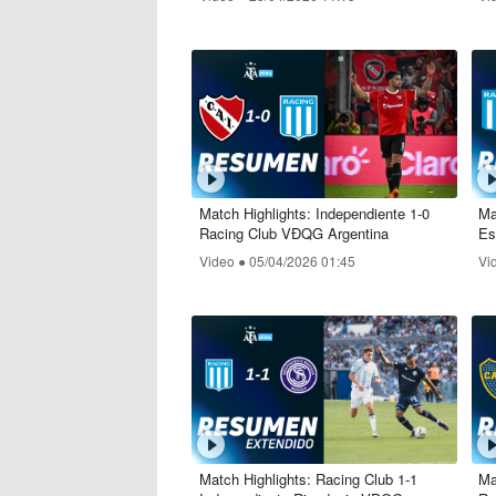
Match Highlights: Independiente 1-0
Ma
Racing Club VĐQG Argentina
Es
Ar
Video ●
05/04/2026 01:45
Vi
Match Highlights: Racing Club 1-1
Ma