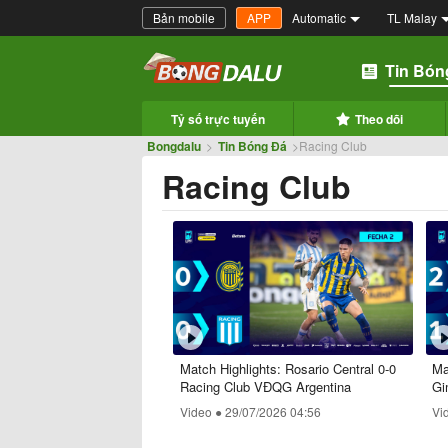
Bản mobile
APP
Automatic
TL Malay
Tin Bón
Tỷ số trực tuyến
Theo dõi
Bongdalu
>
Tin Bóng Đá
>
Racing Club
Racing Club
Match Highlights: Rosario Central 0-0
Ma
Racing Club VĐQG Argentina
Gi
Video ●
29/07/2026 04:56
Vi