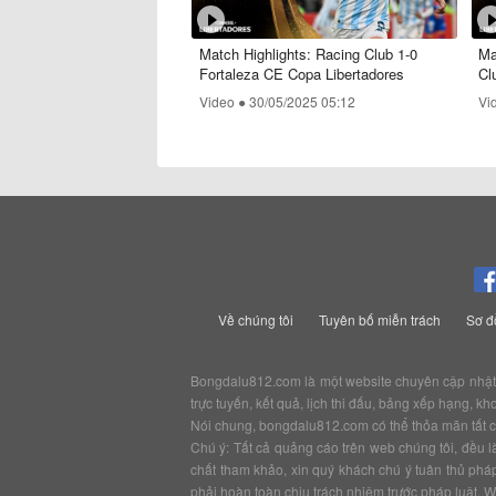
Match Highlights: Racing Club 1-0
Ma
Fortaleza CE Copa Libertadores
Cl
Video ●
30/05/2025 05:12
Vi
Về chúng tôi
Tuyên bố miễn trách
Sơ đ
Bongdalu812.com là một website chuyên cập nhật tỷ 
trực tuyến, kết quả, lịch thi đấu, bảng xếp hạng, 
Nói chung, bongdalu812.com có thể thỏa mãn tất cả
Chú ý: Tất cả quảng cáo trên web chúng tôi, đều la
chất tham khảo, xin quý khách chú ý tuân thủ phá
phải hoàn toàn chịu trách nhiệm trước pháp luật. W