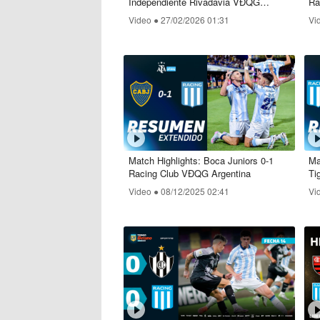
Independiente Rivadavia VĐQG
Ra
Argentina
Video ●
27/02/2026 01:31
Vi
Match Highlights: Boca Juniors 0-1
Ma
Racing Club VĐQG Argentina
Ti
Video ●
08/12/2025 02:41
Vi