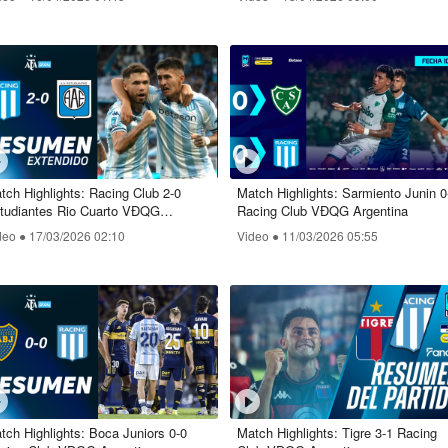
tch Highlights: Racing Club 2-0
Match Highlights: Sarmiento Junin 0
tudiantes Rio Cuarto VĐQG
Racing Club VĐQG Argentina
gentina
deo ●
17/03/2026 02:10
Video ●
11/03/2026 05:55
tch Highlights: Boca Juniors 0-0
Match Highlights: Tigre 3-1 Racing