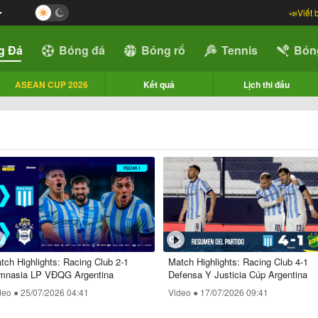
📣Viết 
g Đá
Bóng đá
Bóng rổ
Tennis
Bón
ASEAN CUP 2026
Kết quả
Lịch thi đấu
tch Highlights: Racing Club 2-1
Match Highlights: Racing Club 4-1
mnasia LP VĐQG Argentina
Defensa Y Justicia Cúp Argentina
deo ●
25/07/2026 04:41
Video ●
17/07/2026 09:41