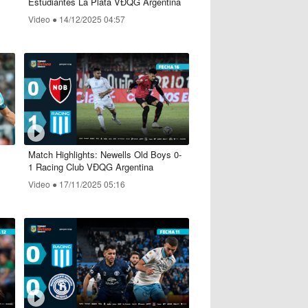
Estudiantes La Plata VĐQG Argentina
Video ●
14/12/2025 04:57
Match Highlights: Newells Old Boys 0-
1 Racing Club VĐQG Argentina
Video ●
17/11/2025 05:16