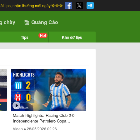
bài tips, nhận thưởng mỗi ngày!💎💎💎
g chày
Quảng Cáo
Hot
Tips
Kho dữ liệu
Match Highlights: Racing Club 2-0
Independiente Petrolero Copa
Sudamericana
Video ●
28/05/2026 02:26