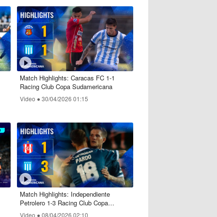
Match Highlights: Caracas FC 1-1
Racing Club Copa Sudamericana
Video ●
30/04/2026 01:15
Match Highlights: Independiente
Petrolero 1-3 Racing Club Copa
Sudamericana
Video ●
08/04/2026 02:10