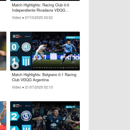
Match Highlights: Racing Club 0-0
Independiente Rivadavia VĐQG
Argentina
Video ●
07/10/2025 03:52
Match Highlights: Belgrano 0-1 Racing
Club VĐQG Argentina
Video ●
21/07/2025 02:13