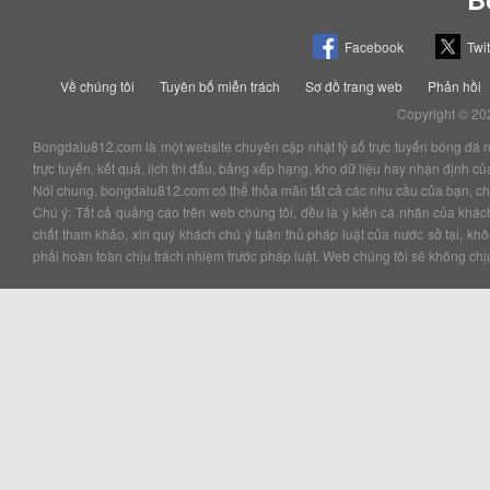
Facebook
Twit
Về chúng tôi
Tuyên bố miễn trách
Sơ đồ trang web
Phản hồi
Copyright © 20
Bongdalu812.com là một website chuyên cập nhật tỷ số trực tuyến bóng đá nhan
trực tuyến, kết quả, lịch thi đấu, bảng xếp hạng, kho dữ liệu hay nhận định 
Nói chung, bongdalu812.com có thể thỏa mãn tất cả các nhu cầu của bạn, chắc
Chú ý: Tất cả quảng cáo trên web chúng tôi, đều là ý kiến cá nhân của kha
chất tham khảo, xin quý khách chú ý tuân thủ pháp luật của nước sở tại, k
phải hoàn toàn chịu trách nhiệm trước pháp luật. Web chúng tôi sẽ không chịu