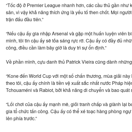
“Tốc độ ở Premier League nhanh hơn, các cầu thủ gần như kh
sân, vì vậy khả năng thích ứng là yếu tố then chốt. Mọi ngườ
trận đấu đầu tiên.”
“Nếu cậu ấy gia nhập Arsenal và gặp một huấn luyện viên bi
mình, tôi tin cậu ấy sẽ tỏa sáng rực rỡ. Cậu ấy có đầy đủ n
công, điều cần làm bây giờ là duy trì sự ổn định.”
Về phần mình, cựu danh thủ Patrick Vieira cũng dành những
“Kone đến World Cup với một số chấn thương, mùa giải này 
theo tôi, cậu ấy chính là tiền vệ xuất sắc nhất nước Pháp hiện
Tchouaméni và Rabiot, bởi khả năng di chuyển và bao quát 
“Lối chơi của cậu ấy mạnh mẽ, giỏi tranh chấp và giành lại 
gia tổ chức tấn công. Cậu ấy có thể xé toạc hàng phòng ng
lên phía trước.”