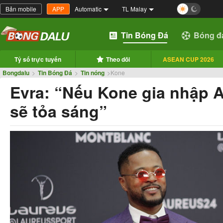
Bản mobile
APP
Automatic
TL Malay
Tin Bóng Đá
Bóng đ
Tỷ số trực tuyến
Theo dõi
ASEAN CUP 2026
Bongdalu
>
Tin Bóng Đá
>
Tin nóng
>
Kone
Evra: “Nếu Kone gia nhập A
sẽ tỏa sáng”