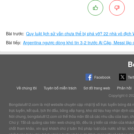
Bài trước:
Bài tiếp:
B
Facebook
Twit
Về chúng tôi
Tuyên bố miễn trách
Sơ đồ trang web
Phản hồi
Copyright © 20
Bongdalu812.com là một website chuyên cập nhật tỷ số trực tuyến bóng đá nhan
trực tuyến, kết quả, lịch thi đấu, bảng xếp hạng, kho dữ liệu hay nhận định 
Nói chung, bongdalu812.com có thể thỏa mãn tất cả các nhu cầu của bạn, chắc
Chú ý: Tất cả quảng cáo trên web chúng tôi, đều là ý kiến cá nhân của kha
chất tham khảo, xin quý khách chú ý tuân thủ pháp luật của nước sở tại, k