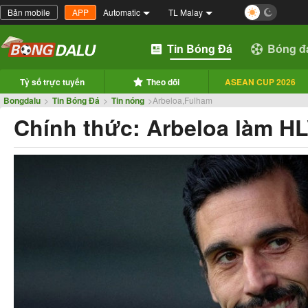
Bản mobile
APP
Automatic
TL Malay
Tin Bóng Đá
Bóng đ
Tỷ số trực tuyến
Theo dõi
ASEAN CUP 2026
Bongdalu
>
Tin Bóng Đá
>
Tin nóng
>
Arbeloa,Fulham
Chính thức: Arbeloa làm H