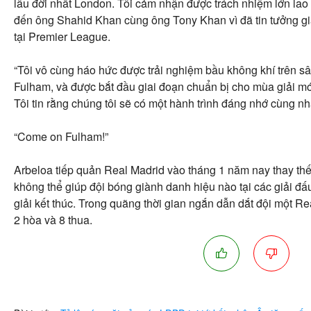
lâu đời nhất London. Tôi cảm nhận được trách nhiệm lớn lao 
đến ông Shahid Khan cùng ông Tony Khan vì đã tin tưởng gi
tại Premier League.
“Tôi vô cùng háo hức được trải nghiệm bầu không khí trên 
Fulham, và được bắt đầu giai đoạn chuẩn bị cho mùa giải mới
Tôi tin rằng chúng tôi sẽ có một hành trình đáng nhớ cùng nh
“Come on Fulham!”
Arbeloa tiếp quản Real Madrid vào tháng 1 năm nay thay th
không thể giúp đội bóng giành danh hiệu nào tại các giải đấ
giải kết thúc. Trong quãng thời gian ngắn dẫn dắt đội một Re
2 hòa và 8 thua.