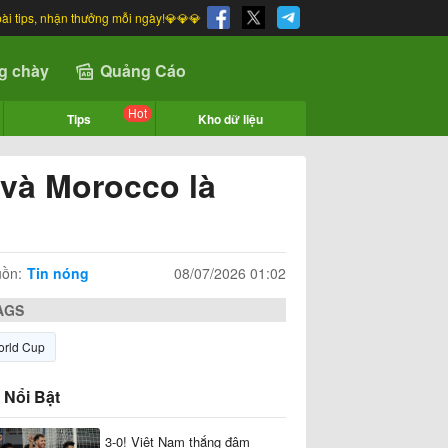
bài tips, nhận thưởng mỗi ngày!💎💎💎
g chày
Quảng Cáo
Hot
Tips
Kho dữ liệu
 và Morocco là
ồn:
Tin nóng
08/07/2026 01:02
AGS
rld Cup
 Nổi Bật
3-0! Việt Nam thắng đậm