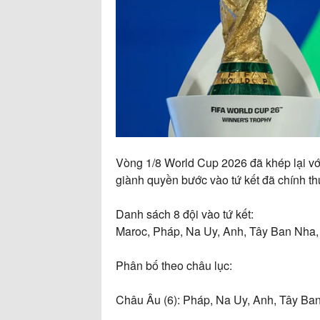
Vòng 1/8 World Cup 2026 đã khép lại với
giành quyền bước vào tứ kết đã chính th
Danh sách 8 đội vào tứ kết:
Maroc, Pháp, Na Uy, Anh, Tây Ban Nha, 
Phân bố theo châu lục:
Châu Âu (6): Pháp, Na Uy, Anh, Tây Ban