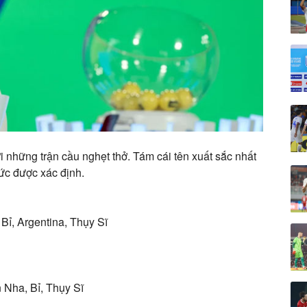
 những trận cầu nghẹt thở. Tám cái tên xuất sắc nhất
ức được xác định.
Bỉ, Argentina, Thụy Sĩ
 Nha, Bỉ, Thụy Sĩ