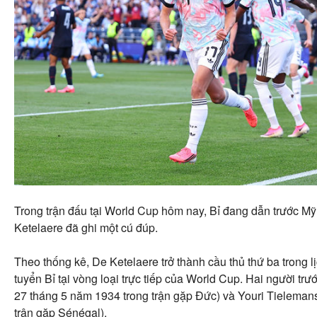
Trong trận đấu tại World Cup hôm nay, Bỉ đang dẫn trước Mỹ 
Ketelaere đã ghi một cú đúp.
Theo thống kê, De Ketelaere trở thành cầu thủ thứ ba trong l
tuyển Bỉ tại vòng loại trực tiếp của World Cup. Hai người tr
27 tháng 5 năm 1934 trong trận gặp Đức) và Youri Tieleman
trận gặp Sénégal).