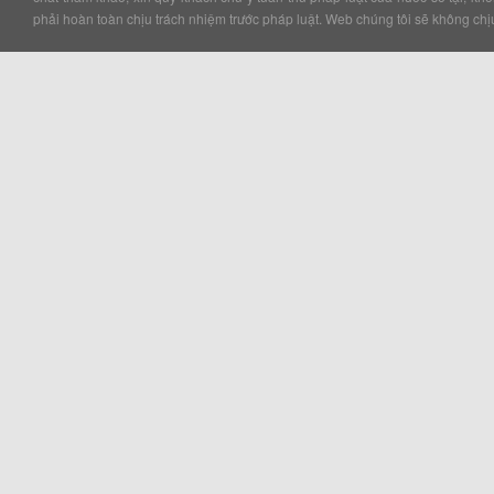
phải hoàn toàn chịu trách nhiệm trước pháp luật. Web chúng tôi sẽ không chịu