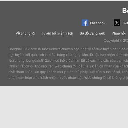
B
Facebook
Twit
Về chúng tôi
Tuyên bố miễn trách
Sơ đồ trang web
Phản hồi
Copyright © 20
Bongdalu812.com là một website chuyên cập nhật tỷ số trực tuyến bóng đá nhan
trực tuyến, kết quả, lịch thi đấu, bảng xếp hạng, kho dữ liệu hay nhận định 
Nói chung, bongdalu812.com có thể thỏa mãn tất cả các nhu cầu của bạn, chắc
Chú ý: Tất cả quảng cáo trên web chúng tôi, đều là ý kiến cá nhân của kha
chất tham khảo, xin quý khách chú ý tuân thủ pháp luật của nước sở tại, k
phải hoàn toàn chịu trách nhiệm trước pháp luật. Web chúng tôi sẽ không chịu