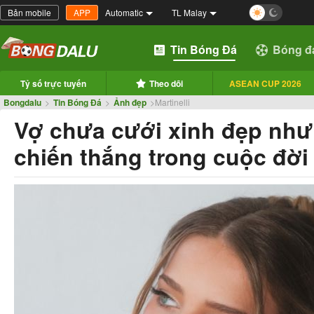
Bản mobile
APP
Automatic
TL Malay
Tin Bóng Đá
Bóng đ
Tỷ số trực tuyến
Theo dõi
ASEAN CUP 2026
Bongdalu
>
Tin Bóng Đá
>
Ảnh đẹp
>
Martinelli
Vợ chưa cưới xinh đẹp như
chiến thắng trong cuộc đời