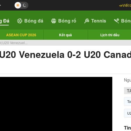
📣Viết 
g Đá
Bóng đá
Bóng rổ
Tennis
Bón
ASEAN CUP 2026
Kết quả
Lịch thi đấu
,U20 Venezuel...
 U20 Venezuela 0-2 U20 Cana
Ngu
T
To
U
Tin