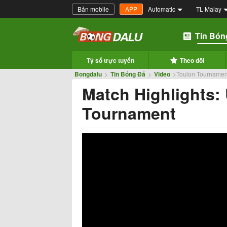
Bản mobile
APP
Automatic
TL Malay
Tin Bón
Tỷ số trực tuyến
Theo dõi
Bongdalu
>
Tin Bóng Đá
>
Video
>
Toulon Tournament
Match Highlights:
Tournament