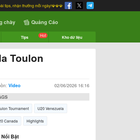
bài tips, nhận thưởng mỗi ngày!💎💎💎
g chày
Quảng Cáo
Hot
Tips
Kho dữ liệu
da Toulon
ồn:
Video
02/06/2026 16:16
AGS
ulon Tournament
U20 Venezuela
20 Canada
Highlights
 Nổi Bật