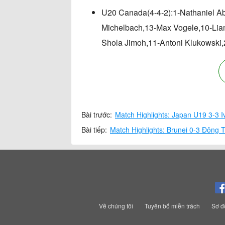
U20 Canada(4-4-2):1-Nathaniel Ab
Michelbach,13-Max Vogele,10-Lia
Shola Jimoh,11-Antoni Klukowski
Bài trước:
Match Highlights: Japan U19 3-3 
Bài tiếp:
Match Highlights: Brunei 0-3 Đông
Về chúng tôi
Tuyên bố miễn trách
Sơ đ