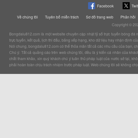
Facebook
Twit
Về chúng tôi
Tuyên bố miễn trách
Sơ đồ trang web
Phản hồi
Copyright © 20
Bongdalu812.com là một website chuyên cập nhật tỷ số trực tuyến bóng đá nhan
trực tuyến, kết quả, lịch thi đấu, bảng xếp hạng, kho dữ liệu hay nhận định 
Nói chung, bongdalu812.com có thể thỏa mãn tất cả các nhu cầu của bạn, chắc
Chú ý: Tất cả quảng cáo trên web chúng tôi, đều là ý kiến cá nhân của kha
chất tham khảo, xin quý khách chú ý tuân thủ pháp luật của nước sở tại, k
phải hoàn toàn chịu trách nhiệm trước pháp luật. Web chúng tôi sẽ không chịu