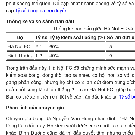
phút không thể quên. Để cập nhật nhanh chóng về tỷ số và t
cập
Tỷ số bóng đá trực tuyến
.
Thống kê và so sánh trận đấu
Thống kê trận đấu giữa Hà Nội FC và
Đội
Tỷ số
Tỷ lệ kiểm soát bóng (%)
Số lần dứt 
Hà Nội FC
2-1
60%
15
Bình Dương
1-2
40%
10
Trong trận đấu này, Hà Nội FC đã chứng minh sức mạnh vượ
kiểm soát bóng, đồng thời tạo ra nhiều cơ hội hơn so với
gắng phản công, nhưng họ chỉ có 3 lần dứt điểm trúng đíc
quả cuối cùng là chiến thắng 2-1 cho Hà Nội FC, giúp họ c
Bạn có thể xem thêm chi tiết về các trận đấu khác tại
Tỷ số b
Phân tích của chuyên gia
Chuyên gia bóng đá Nguyễn Văn Hùng nhận định: "Hà Nội 
trong trận đấu này. Họ kiểm soát được cuộc chơi, tạo ra nhiề
khác, Bình Dương cũng đã thi đấu quyết tâm, nhưng thiếu 