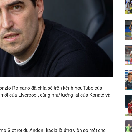
brizio Romano đã chia sẻ trên kênh YouTube của
n mới của Liverpool, cũng như tương lai của Konaté và
ne Slot rời đi, Andoni Iraola là ứng viên số một cho