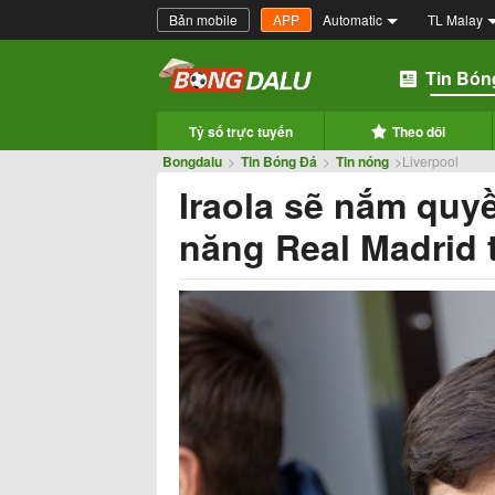
Bản mobile
APP
Automatic
TL Malay
Tin Bón
Tỷ số trực tuyến
Theo dõi
Bongdalu
>
Tin Bóng Đá
>
Tin nóng
>
Liverpool
Iraola sẽ nắm quyề
năng Real Madrid 