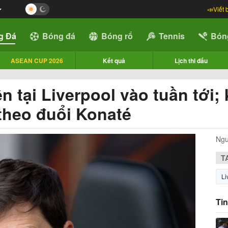
📣Viết 
g Đá
Bóng đá
Bóng rổ
Tennis
Bón
ASEAN CUP 2026
Kết quả
Lịch thi đấu
n tại Liverpool vào tuần tới;
theo đuổi Konaté
Ngu
T
Li
Tin