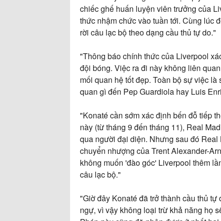
chiếc ghế huấn luyện viên trưởng của Li
thức nhậm chức vào tuần tới. Cùng lúc đ
rời câu lạc bộ theo dạng cầu thủ tự do."
"Thông báo chính thức của Liverpool x
đội bóng. Việc ra đi này không liên quan
mối quan hệ tốt đẹp. Toàn bộ sự việc là 
quan gì đến Pep Guardiola hay Luis Enr
"Konaté cần sớm xác định bến đỗ tiếp the
này (từ tháng 9 đến tháng 11), Real Mad
qua người đại diện. Nhưng sau đó Real 
chuyển nhượng của Trent Alexander-Arno
không muốn 'đào góc' Liverpool thêm lần
câu lạc bộ."
"Giờ đây Konaté đã trở thành cầu thủ t
ngự, vì vậy không loại trừ khả năng họ s