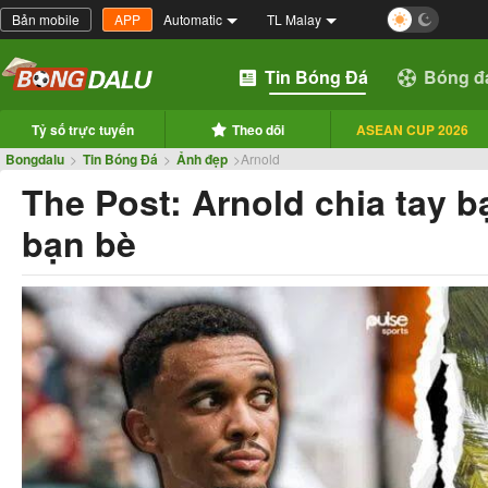
Bản mobile
APP
Automatic
TL Malay
Tin Bóng Đá
Bóng đ
Tỷ số trực tuyến
Theo dõi
ASEAN CUP 2026
Bongdalu
>
Tin Bóng Đá
>
Ảnh đẹp
>
Arnold
The Post: Arnold chia tay b
bạn bè