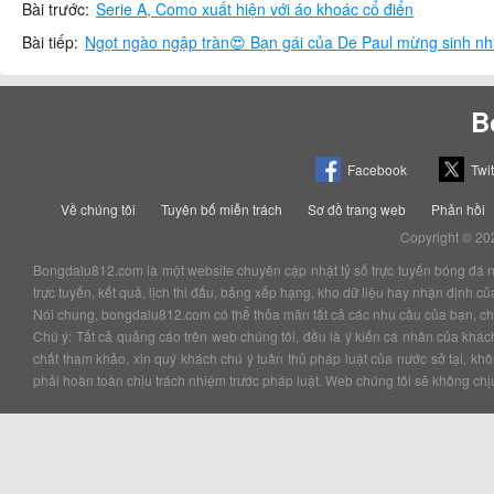
Bài trước:
Serie A, Como xuất hiện với áo khoác cổ điển
Bài tiếp:
B
Facebook
Twit
Về chúng tôi
Tuyên bố miễn trách
Sơ đồ trang web
Phản hồi
Copyright © 20
Bongdalu812.com là một website chuyên cập nhật tỷ số trực tuyến bóng đá nhan
trực tuyến, kết quả, lịch thi đấu, bảng xếp hạng, kho dữ liệu hay nhận định 
Nói chung, bongdalu812.com có thể thỏa mãn tất cả các nhu cầu của bạn, chắc
Chú ý: Tất cả quảng cáo trên web chúng tôi, đều là ý kiến cá nhân của kha
chất tham khảo, xin quý khách chú ý tuân thủ pháp luật của nước sở tại, k
phải hoàn toàn chịu trách nhiệm trước pháp luật. Web chúng tôi sẽ không chịu