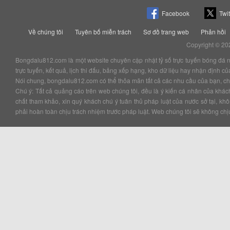
Facebook
Twit
Về chúng tôi
Tuyên bố miễn trách
Sơ đồ trang web
Phản hồi
Copyright © 20
Bongdalu812.com là một website chuyên cập nhật tỷ số trực tuyến bóng đá nhan
trực tuyến, kết quả, lịch thi đấu, bảng xếp hạng, kho dữ liệu hay nhận định 
Nói chung, bongdalu812.com có thể thỏa mãn tất cả các nhu cầu của bạn, chắc
Chú ý: Tất cả quảng cáo trên web chúng tôi, đều là ý kiến cá nhân của kha
chất tham khảo, xin quý khách chú ý tuân thủ pháp luật của nước sở tại, k
phải hoàn toàn chịu trách nhiệm trước pháp luật. Web chúng tôi sẽ không chịu