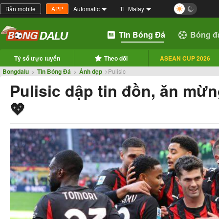
Bản mobile
APP
Automatic
TL Malay
Tin Bóng Đá
Bóng đ
Tỷ số trực tuyến
Theo dõi
ASEAN CUP 2026
Bongdalu
>
Tin Bóng Đá
>
Ảnh đẹp
>
Pulisic
Pulisic dập tin đồn, ăn mừn
💖