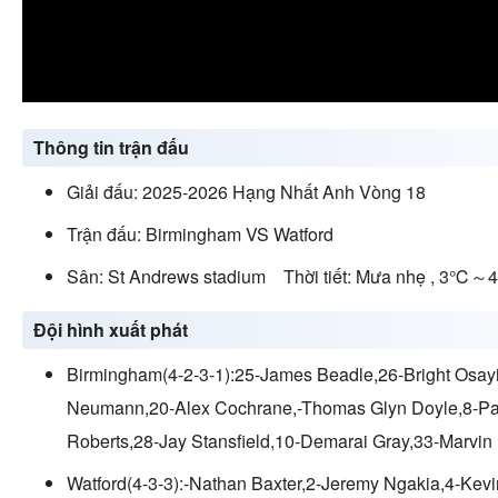
Thông tin trận đấu
Giải đấu: 2025-2026 Hạng Nhất Anh Vòng 18
Trận đấu: Birmingham VS Watford
Sân: St Andrews stadium Thời tiết: Mưa nhẹ , 3℃
Đội hình xuất phát
Birmingham(4-2-3-1):25-James Beadle,26-Bright Osayi
Neumann,20-Alex Cochrane,-Thomas Glyn Doyle,8-Pa
Roberts,28-Jay Stansfield,10-Demarai Gray,33-Marvi
Watford(4-3-3):-Nathan Baxter,2-Jeremy Ngakia,4-Kev