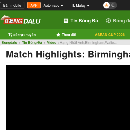
Bản mobile
APP
Automatic
TL Malay
Tin Bóng Đá
Bóng đ
Tỷ số trực tuyến
Theo dõi
ASEAN CUP 2026
Bongdalu
>
Tin Bóng Đá
>
Video
>
Hạng Nhất Anh,Birmingham,Watfo...
Match Highlights: Birming