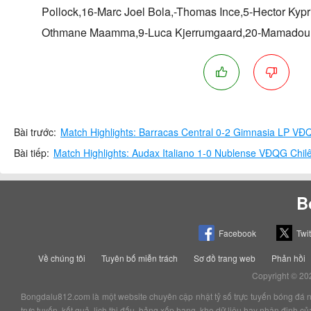
Pollock,16-Marc Joel Bola,-Thomas Ince,5-Hector Kyp
Othmane Maamma,9-Luca Kjerrumgaard,20-Mamadou
Bài trước:
Match Highlights: Barracas Central 0-2 Gimnasia LP VĐ
Bài tiếp:
Match Highlights: Audax Italiano 1-0 Nublense VĐQG Chil
B
Facebook
Twit
Về chúng tôi
Tuyên bố miễn trách
Sơ đồ trang web
Phản hồi
Copyright © 20
Bongdalu812.com là một website chuyên cập nhật tỷ số trực tuyến bóng đá nhan
trực tuyến, kết quả, lịch thi đấu, bảng xếp hạng, kho dữ liệu hay nhận định 