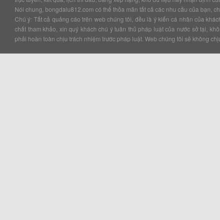
Nói chung, bongdalu812.com có thể thỏa mãn tất cả các nhu cầu của bạn, chắc
Chú ý: Tất cả quảng cáo trên web chúng tôi, đều là ý kiến cá nhân của kha
chất tham khảo, xin quý khách chú ý tuân thủ pháp luật của nước sở tại, k
phải hoàn toàn chịu trách nhiệm trước pháp luật. Web chúng tôi sẽ không chịu