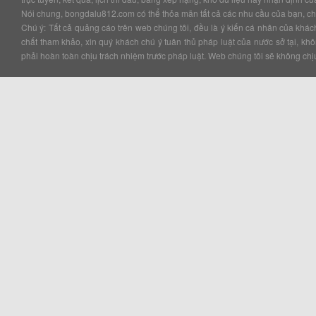
Nói chung, bongdalu812.com có thể thỏa mãn tất cả các nhu cầu của bạn, chắc
Chú ý: Tất cả quảng cáo trên web chúng tôi, đều là ý kiến cá nhân của kha
chất tham khảo, xin quý khách chú ý tuân thủ pháp luật của nước sở tại, k
phải hoàn toàn chịu trách nhiệm trước pháp luật. Web chúng tôi sẽ không chịu