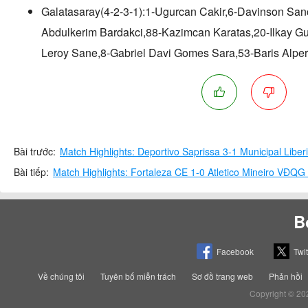
Galatasaray(4-2-3-1):1-Ugurcan Cakir,6-Davinson San
Abdulkerim Bardakci,88-Kazimcan Karatas,20-Ilkay Gu
Leroy Sane,8-Gabriel Davi Gomes Sara,53-Baris Alpe
Bài trước:
Match Highlights: Deportivo Saprissa 3-1 Municipal Lib
Bài tiếp:
Match Highlights: Fortaleza CE 1-0 Atletico Mineiro VĐQG 
B
Facebook
Twit
Về chúng tôi
Tuyên bố miễn trách
Sơ đồ trang web
Phản hồi
Copyright © 20