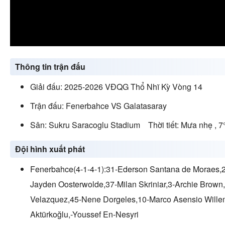
Thông tin trận đấu
Giải đấu: 2025-2026 VĐQG Thổ Nhĩ Kỳ Vòng 14
Trận đấu: Fenerbahce VS Galatasaray
Sân: Sukru Saracoglu Stadium Thời tiết: Mưa nhẹ
Đội hình xuất phát
Fenerbahce(4-1-4-1):31-Ederson Santana de Moraes,
Jayden Oosterwolde,37-Milan Skriniar,3-Archie Brown
Velazquez,45-Nene Dorgeles,10-Marco Asensio Wille
Aktürkoğlu,-Youssef En-Nesyri