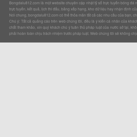
Bongdalu812.com là một website chuyên cập nhật tỷ số trực tuyến bóng đá nhan
trực tuyến, kết quả, lịch thi đấu, bảng xếp hạng, kho dữ liệu hay nhận định 
Nói chung, bongdalu812.com có thể thỏa mãn tất cả các nhu cầu của bạn, chắc
Chú ý: Tất cả quảng cáo trên web chúng tôi, đều là ý kiến cá nhân của kha
chất tham khảo, xin quý khách chú ý tuân thủ pháp luật của nước sở tại, k
phải hoàn toàn chịu trách nhiệm trước pháp luật. Web chúng tôi sẽ không chịu