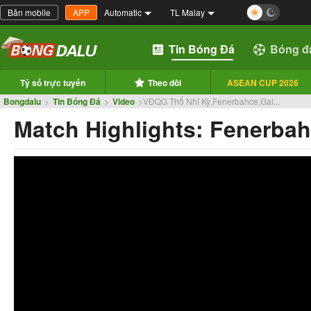
Bản mobile
APP
Automatic
TL Malay
Tin Bóng Đá
Bóng đ
Tỷ số trực tuyến
Theo dõi
ASEAN CUP 2026
Bongdalu
>
Tin Bóng Đá
>
Video
>
VĐQG Thổ Nhĩ Kỳ,Fenerbahce,Gal...
Match Highlights: Fenerba